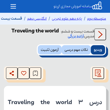
سامانه آموزش مجازی آی‌نو
متوسطه دوم
پایه دهم علوم تجربی
انگلیسی دهم
قسمت بیست و ششم e world
Traveling the world
قسمت
بیست و ششم
:
مدرس:
آزاده
بزرگی
ویدیو
نکات مهم درسی
آزمون تثبیت
This
is
The media could not be loaded, either because the server
a
modal
or network failed or because the format is not supported.
window.