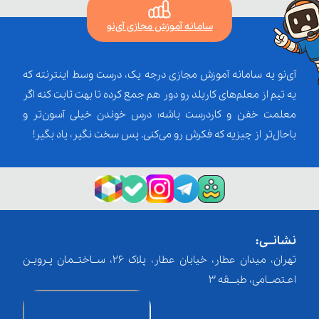
سامانه آموزش مجازی آی‌نو
آی‌نو یه سامانه آموزش مجازی درجه یک، درست وسط اینترنته که
یه تیم از معلم‌‌های کاربلد رو دور هم جمع کرده تا بهت ثابت کنه اگر
معلمت خفن و کاردرست باشه؛ درس خوندن خیلی آسون‌تر و
باحال‌تر از چیزیه که فکرش رو می‌کنی. پس سخت نگیر، یاد بگیر!
نشانــی:
تهران، میدان عطار، خیابان عطار، پلاک 26، ســاختــمان پـرویـن
اعـتصــامی، طبـــقه 3