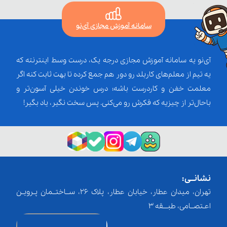
سامانه آموزش مجازی آی‌نو
آی‌نو یه سامانه آموزش مجازی درجه یک، درست وسط اینترنته که
یه تیم از معلم‌‌های کاربلد رو دور هم جمع کرده تا بهت ثابت کنه اگر
معلمت خفن و کاردرست باشه؛ درس خوندن خیلی آسون‌تر و
باحال‌تر از چیزیه که فکرش رو می‌کنی. پس سخت نگیر، یاد بگیر!
نشانــی:
تهران، میدان عطار، خیابان عطار، پلاک 26، ســاختــمان پـرویـن
اعـتصــامی، طبـــقه 3