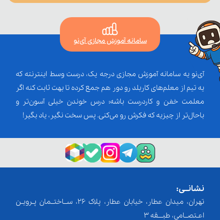
سامانه آموزش مجازی آی‌نو
آی‌نو یه سامانه آموزش مجازی درجه یک، درست وسط اینترنته که
یه تیم از معلم‌‌های کاربلد رو دور هم جمع کرده تا بهت ثابت کنه اگر
معلمت خفن و کاردرست باشه؛ درس خوندن خیلی آسون‌تر و
باحال‌تر از چیزیه که فکرش رو می‌کنی. پس سخت نگیر، یاد بگیر!
نشانــی:
تهران، میدان عطار، خیابان عطار، پلاک 26، ســاختــمان پـرویـن
اعـتصــامی، طبـــقه 3