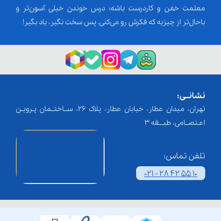
معلمت خفن و کاردرست باشه؛ درس خوندن خیلی آسون‌تر و
باحال‌تر از چیزیه که فکرش رو می‌کنی. پس سخت نگیر، یاد بگیر!
نشانــی:
تهران، میدان عطار، خیابان عطار، پلاک 26، ســاختــمان پـرویـن
اعـتصــامی، طبـــقه 3
تلفن تماس:
021 - 28 42 55 10