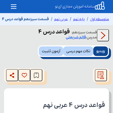
سامانه آموزش مجازی آی‌نو
متوسطه اول
پایه نهم
عربی نهم
قسمت سیزدهم قواعد درس 4
قواعد درس 4
قسمت
سیزدهم
:
مدرس:
قائم
شریعتی
ویدیو
نکات مهم درسی
آزمون تثبیت
This
is
The media could not be loaded, either because the server
a
modal
or network failed or because the format is not supported.
window.
قواعد درس 4 عربی نهم