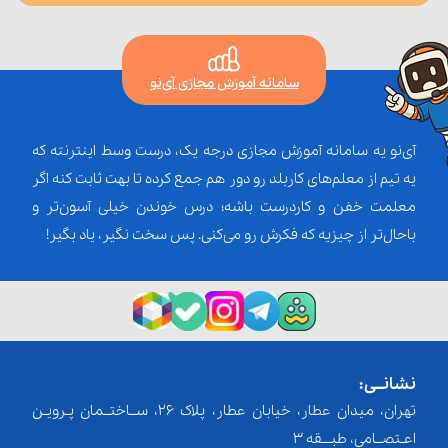
سامانه آموزش مجازی آی‌نو
آی‌نو یه سامانه آموزش مجازی درجه یک، درست وسط اینترنته که
یه تیم از معلم‌‌های کاربلد رو دور هم جمع کرده تا بهت ثابت کنه اگر
معلمت خفن و کاردرست باشه؛ درس خوندن خیلی آسون‌تر و
باحال‌تر از چیزیه که فکرش رو می‌کنی. پس سخت نگیر، یاد بگیر!
نشانــی:
تهران، میدان عطار، خیابان عطار، پلاک 26، ســاختــمان پـرویـن
اعـتصــامی، طبـــقه 3