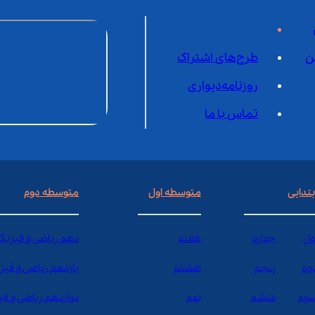
ن
طرح‌های اشتراک
روزنامه‌دیواری
تماس با ما
بتدایی
متوسطه اول
متوسطه دوم
ول
چهارم
هفتم
دهم ریاضی و فیزیک
وم
پنجم
هشتم
یازدهم ریاضی و فیز
وم
ششم
نهم
دوازدهم ریاضی و ف