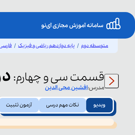
متوسطه دوم
پایه دوازدهم ریاضی و فیزیک
فارسی 
درس
قسمت
سی و چهارم
:
مدرس:
افشین
محی الدین
ویدیو
نکات مهم درسی
آزمون تثبیت
This
is
led or because the format is not supported.
a