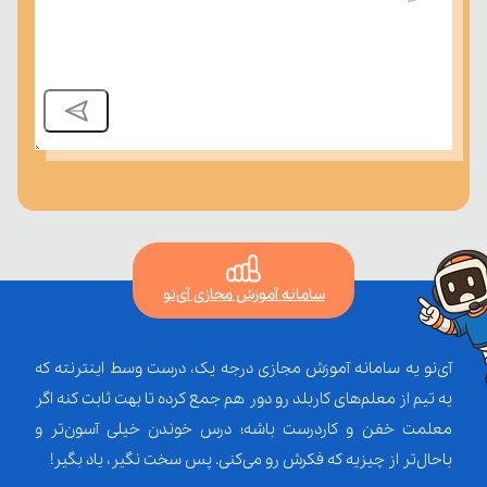
سامانه آموزش مجازی آی‌نو
آی‌نو یه سامانه آموزش مجازی درجه یک، درست وسط اینترنته که
یه تیم از معلم‌‌های کاربلد رو دور هم جمع کرده تا بهت ثابت کنه اگر
معلمت خفن و کاردرست باشه؛ درس خوندن خیلی آسون‌تر و
باحال‌تر از چیزیه که فکرش رو می‌کنی. پس سخت نگیر، یاد بگیر!