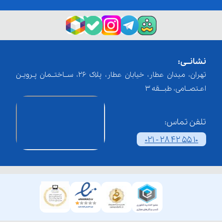
نشانــی:
تهران، میدان عطار، خیابان عطار، پلاک 26، ســاختــمان پـرویـن
اعـتصــامی، طبـــقه 3
تلفن تماس:
021 - 28 42 55 10