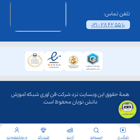
تلفن تماس:
021 - 28 42 55 10
همۀ حقوق این وبسایت نزد شرکت فن آوری شبکه آموزش
دانش نویان محفوظ است.
یادگیری
جستجو
آی‌نـو
اشتراک
ورود/عضویت