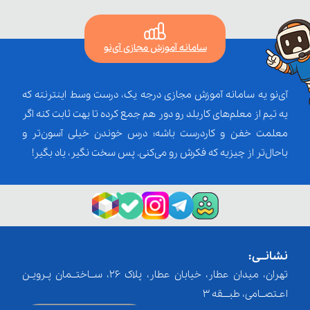
سامانه آموزش مجازی آی‌نو
آی‌نو یه سامانه آموزش مجازی درجه یک، درست وسط اینترنته که
یه تیم از معلم‌‌های کاربلد رو دور هم جمع کرده تا بهت ثابت کنه اگر
معلمت خفن و کاردرست باشه؛ درس خوندن خیلی آسون‌تر و
باحال‌تر از چیزیه که فکرش رو می‌کنی. پس سخت نگیر، یاد بگیر!
نشانــی:
تهران، میدان عطار، خیابان عطار، پلاک 26، ســاختــمان پـرویـن
اعـتصــامی، طبـــقه 3