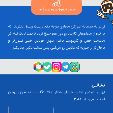
سامانه آموزش مجازی آی‌نو
آی‌نو یه سامانه آموزش مجازی درجه یک، درست وسط اینترنته که
یه تیم از معلم‌‌های کاربلد رو دور هم جمع کرده تا بهت ثابت کنه اگر
معلمت خفن و کاردرست باشه؛ درس خوندن خیلی آسون‌تر و
باحال‌تر از چیزیه که فکرش رو می‌کنی. پس سخت نگیر، یاد بگیر!
نشانــی:
تهران، میدان عطار، خیابان عطار، پلاک 26، ســاختــمان پـرویـن
اعـتصــامی، طبـــقه 3