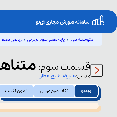
متوسطه دوم
پایه دهم علوم تجربی
ریاضی دهم
متناهی
قسمت
سوم
:
مدرس:
علیرضا
شیخ عطار
ویدیو
نکات مهم درسی
آزمون تثبیت
This
is
led or because the format is not supported.
a