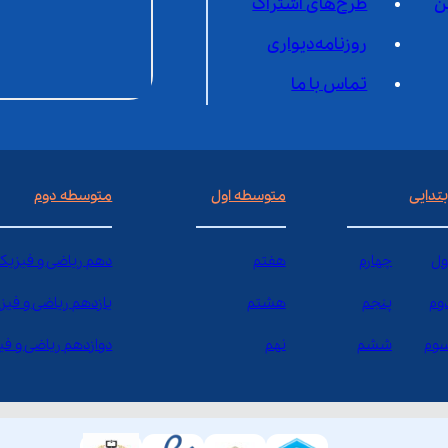
ن
طرح‌های اشتراک
روزنامه‌دیواری
تماس با ما
بتدایی
متوسطه اول
متوسطه دوم
ول
چهارم
هفتم
دهم ریاضی و فیزیک
وم
پنجم
هشتم
یازدهم ریاضی و فیز
وم
ششم
نهم
دوازدهم ریاضی و ف