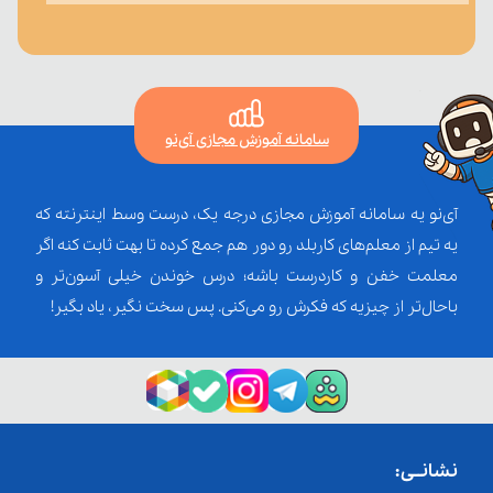
سامانه آموزش مجازی آی‌نو
آی‌نو یه سامانه آموزش مجازی درجه یک، درست وسط اینترنته که
یه تیم از معلم‌‌های کاربلد رو دور هم جمع کرده تا بهت ثابت کنه اگر
معلمت خفن و کاردرست باشه؛ درس خوندن خیلی آسون‌تر و
باحال‌تر از چیزیه که فکرش رو می‌کنی. پس سخت نگیر، یاد بگیر!
نشانــی: