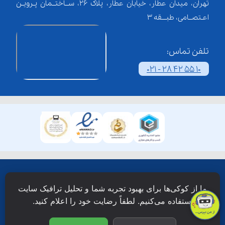
تهران، میدان عطار، خیابان عطار، پلاک 26، ســاختــمان پـرویـن
اعـتصــامی، طبـــقه 3
تلفن تماس:
021 - 28 42 55 10
همۀ حقوق این وبسایت نزد شرکت فن آوری شبکه آموزش
ما از کوکی‌ها برای بهبود تجربه شما و تحلیل ترافیک سایت
دانش نویان محفوظ است.
استفاده می‌کنیم. لطفاً رضایت خود را اعلام کنید.