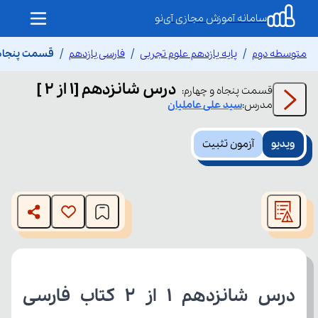
سامانه آموزش مجازی آی‌نو
متوسطه دوم
پایه یازدهم علوم تجربی
فارسی یازدهم
قسمت پنجاه و چ
درس شانزدهم [1 از 2 ]
قسمت
پنجاه و چهارم
:
مدرس:
سید علی
عاملیان
ویدیو
آزمون تثبیت
This
is
The media could not be loaded, either because the server
a
modal
or network failed or because the format is not supported.
window.