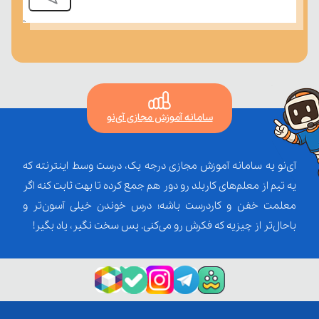
سامانه آموزش مجازی آی‌نو
آی‌نو یه سامانه آموزش مجازی درجه یک، درست وسط اینترنته که
یه تیم از معلم‌‌های کاربلد رو دور هم جمع کرده تا بهت ثابت کنه اگر
معلمت خفن و کاردرست باشه؛ درس خوندن خیلی آسون‌تر و
باحال‌تر از چیزیه که فکرش رو می‌کنی. پس سخت نگیر، یاد بگیر!