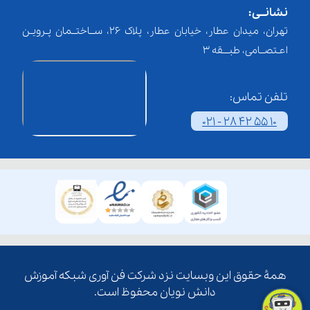
نشانــی:
تهران، میدان عطار، خیابان عطار، پلاک 26، ســاختــمان پـرویـن
اعـتصــامی، طبـــقه 3
تلفن تماس:
021 - 28 42 55 10
همۀ حقوق این وبسایت نزد شرکت فن آوری شبکه آموزش
دانش نویان محفوظ است.