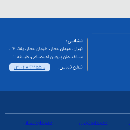
نشانــی:
تهران، میدان عطار، خیابان عطار، پلاک 26،
ســاختــمان پـرویـن اعـتصــامی، طبـــقه 3
تلفن تماس:
021 - 28 42 55 10
دهم علوم تجربی
دهم علوم انسانی