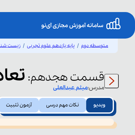
متوسطه دوم
پایه یازدهم علوم تجربی
زیست شنا
تعاد
قسمت
هجدهم
:
مدرس:
میثم
عبدالعلی
ویدیو
نکات مهم درسی
آزمون تثبیت
This
is
led or because the format is not supported.
a