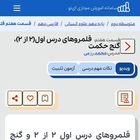
سامانه آموزش مجازی آی‌نو
متوسطه دوم
پایه دهم علوم انسانی
فارسی دهم
قسمت هفتم قلمروهای در
قلمروهای درس اول(۲ از ۲)،
قسمت
هفتم
:
گنج حکمت
مدرس:
محمد
رزمی
ویدیو
نکات مهم درسی
آزمون تثبیت
This
is
The media could not be loaded, either because the server
a
modal
or network failed or because the format is not supported.
window.