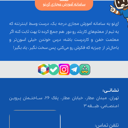
سامانه آموزش مجازی آی‌نو
آی‌نو یه سامانه آموزش مجازی درجه یک، درست وسط اینترنته که
یه تیم از معلم‌‌های کاربلد رو دور هم جمع کرده تا بهت ثابت کنه اگر
معلمت خفن و کاردرست باشه؛ درس خوندن خیلی آسون‌تر و
باحال‌تر از چیزیه که فکرش رو می‌کنی. پس سخت نگیر، یاد بگیر!
نشانــی:
تهران، میدان عطار، خیابان عطار، پلاک 26، ســاختــمان پـرویـن
اعـتصــامی، طبـــقه 3
تلفن تماس: