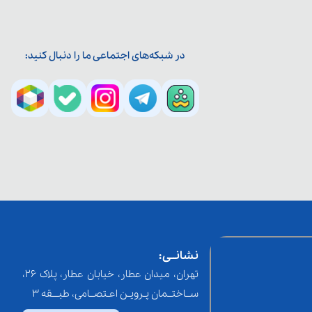
در شبکه‌های اجتماعی ما را دنبال کنید:
نشانــی:
تهران، میدان عطار، خیابان عطار، پلاک 26،
ســاختــمان پـرویـن اعـتصــامی، طبـــقه 3