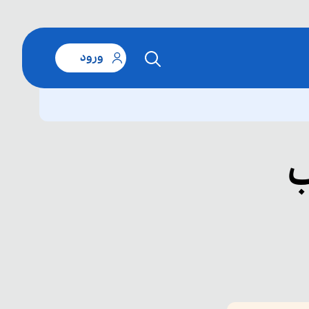
ورود
ب