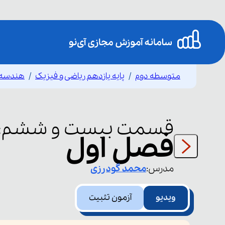
متوسطه دوم
پایه یازدهم ریاضی و فیزیک
هندسه 
قسمت
بیست و ششم
:
فصل اول
مدرس:
محمد
گودرزی
ویدیو
آزمون تثبیت