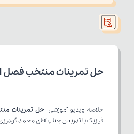
This
is
led or because the format is not supported.
a
modal
window.
حل تمرینات منتخب فصل اول هن
خلاصه ویدیو آموزشی 
حل تمرینات منت
فیزیک با تدریس جناب آقای محمد گودرزی 