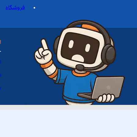
فروشگاه
ا
ا
د
س