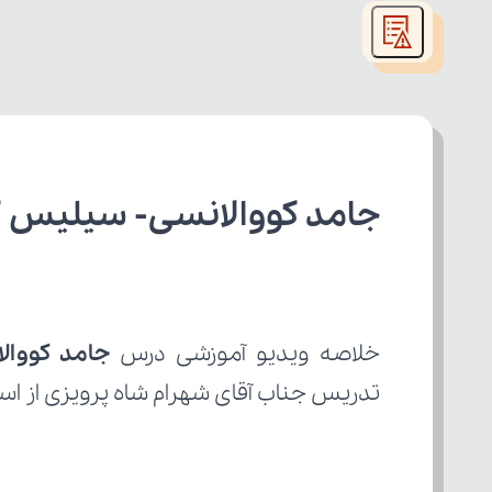
modal
window.
جامد کووالانسی- سیلیس ک
خلاصه ویدیو آموزشی درس 
جامد کووا
تدریس جناب آقای شهرام شاه پرویزی از اس