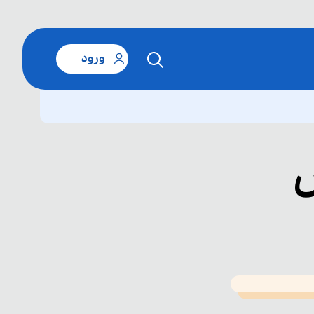
ورود
س
T