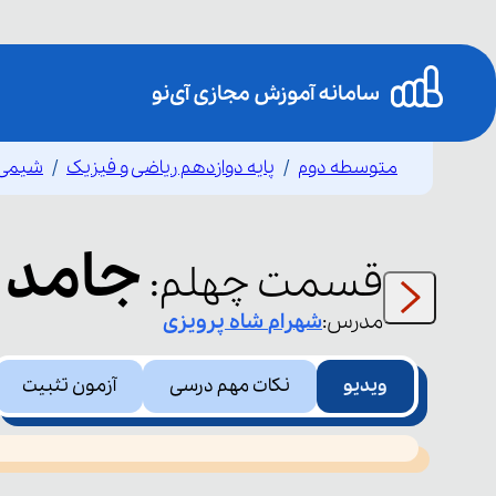
متوسطه دوم
پایه دوازدهم ریاضی و فیزیک
شیمی 
جامد 
قسمت
چهلم
:
مدرس:
شهرام
شاه پرویزی
ویدیو
نکات مهم درسی
آزمون تثبیت
This
is
led or because the format is not supported.
a