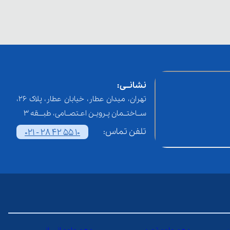
نشانــی:
تهران، میدان عطار، خیابان عطار، پلاک 26،
ســاختــمان پـرویـن اعـتصــامی، طبـــقه 3
تلفن تماس:
021 - 28 42 55 10