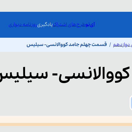
آی‌نو
طرح‌های اشتراک
یادگیری
روزنامه دیواری
دوازدهم
قسمت چهلم جامد کووالانسی- سیلیس
کووالانسی- سیلی
he media could not be loaded, either because the server or network fai