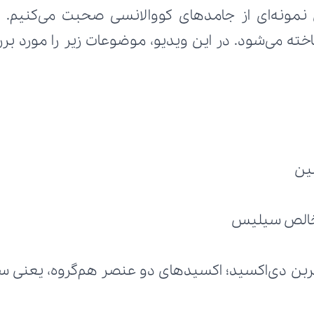
ین
ناخالص سیلیس