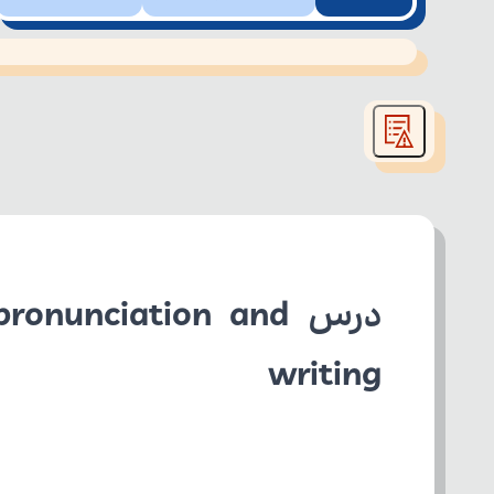
This
is
led or because the format is not supported.
a
modal
window.
writing 