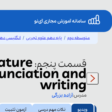
متوسطه دوم
پایه دهم علوم تجربی
انگلیسی ده
nature
قسمت
پنجم
:
unciation and
writing
مدرس:
آزاده
بزرگی
ویدیو
نکات مهم درسی
آزمون تثبیت