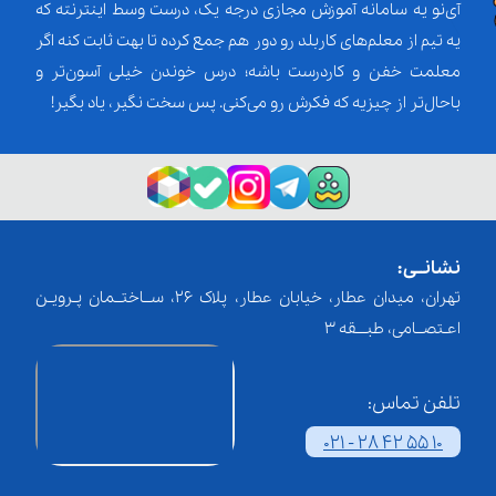
آی‌نو یه سامانه آموزش مجازی درجه یک، درست وسط اینترنته که
یه تیم از معلم‌‌های کاربلد رو دور هم جمع کرده تا بهت ثابت کنه اگر
معلمت خفن و کاردرست باشه؛ درس خوندن خیلی آسون‌تر و
باحال‌تر از چیزیه که فکرش رو می‌کنی. پس سخت نگیر، یاد بگیر!
نشانــی:
تهران، میدان عطار، خیابان عطار، پلاک 26، ســاختــمان پـرویـن
اعـتصــامی، طبـــقه 3
تلفن تماس:
021 - 28 42 55 10