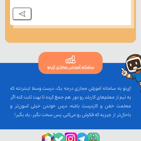
سامانه آموزش مجازی آی‌نو
آی‌نو یه سامانه آموزش مجازی درجه یک، درست وسط اینترنته که
یه تیم از معلم‌‌های کاربلد رو دور هم جمع کرده تا بهت ثابت کنه اگر
معلمت خفن و کاردرست باشه؛ درس خوندن خیلی آسون‌تر و
باحال‌تر از چیزیه که فکرش رو می‌کنی. پس سخت نگیر، یاد بگیر!