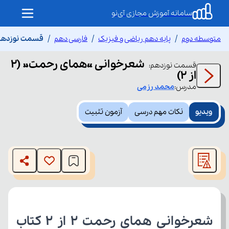
سامانه آموزش مجازی آی‌نو
متوسطه دوم
پایه دهم ریاضی و فیزیک
فارسی دهم
قسمت نوزدهم شع
شعرخوانی «همای رحمت» (2
قسمت
نوزدهم
:
از 2)
مدرس:
محمد
رزمی
ویدیو
نکات مهم درسی
آزمون تثبیت
This
is
The media could not be loaded, either because the server
a
modal
or network failed or because the format is not supported.
window.