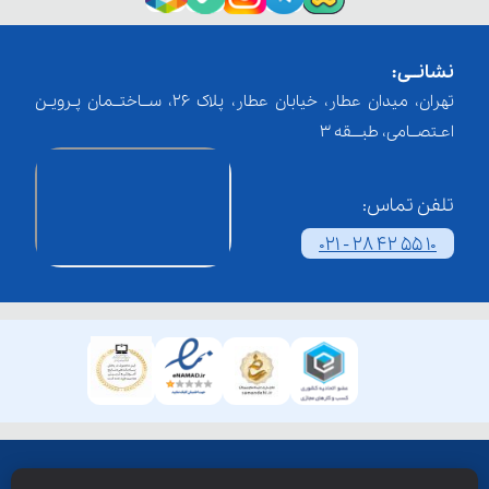
نشانــی:
تهران، میدان عطار، خیابان عطار، پلاک 26، ســاختــمان پـرویـن
اعـتصــامی، طبـــقه 3
تلفن تماس:
021 - 28 42 55 10
همۀ حقوق این وبسایت نزد شرکت فن آوری شبکه آموزش