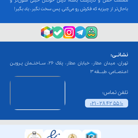
معلمت خفن و کاردرست باشه؛ درس خوندن خیلی آسون‌تر و
باحال‌تر از چیزیه که فکرش رو می‌کنی. پس سخت نگیر، یاد بگیر!
نشانــی:
تهران، میدان عطار، خیابان عطار، پلاک 26، ســاختــمان پـرویـن
اعـتصــامی، طبـــقه 3
تلفن تماس:
021 - 28 42 55 10