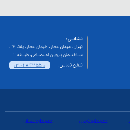
نشانــی:
تهران، میدان عطار، خیابان عطار، پلاک 26،
ســاختــمان پـرویـن اعـتصــامی، طبـــقه 3
تلفن تماس:
021 - 28 42 55 10
دهم علوم تجربی
دهم علوم انسانی