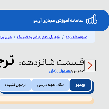
متوسطه دوم
پایه یازدهم ریاضی و فیزیک
عربی،زب
ترج
قسمت
شانزدهم
:
مدرس:
صادق
رزبان
ویدیو
نکات مهم درسی
آزمون تثبیت
This
is
led or because the format is not supported.
a