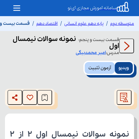
سامانه آموزش مجازی آی‌نو
متوسطه دوم
پایه دهم علوم انسانی
اقتصاد دهم
قسمت بیست و پن
نمونه سوالات نیمسال
قسمت
بیست و پنجم
:
اول
مدرس:
امیر
محمدبیگی
ویدیو
آزمون تثبیت
This
is
The media could not be loaded, either because the server
a
modal
or network failed or because the format is not supported.
window.