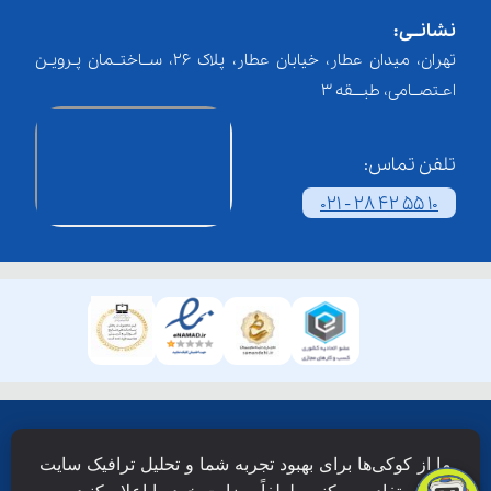
نشانــی:
تهران، میدان عطار، خیابان عطار، پلاک 26، ســاختــمان پـرویـن
اعـتصــامی، طبـــقه 3
تلفن تماس:
021 - 28 42 55 10
همۀ حقوق این وبسایت نزد شرکت فن آوری شبکه آموزش
ما از کوکی‌ها برای بهبود تجربه شما و تحلیل ترافیک سایت
دانش نویان محفوظ است.