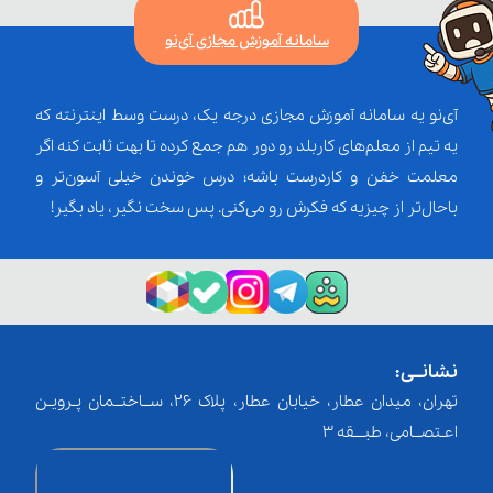
سامانه آموزش مجازی آی‌نو
آی‌نو یه سامانه آموزش مجازی درجه یک، درست وسط اینترنته که
یه تیم از معلم‌‌های کاربلد رو دور هم جمع کرده تا بهت ثابت کنه اگر
معلمت خفن و کاردرست باشه؛ درس خوندن خیلی آسون‌تر و
باحال‌تر از چیزیه که فکرش رو می‌کنی. پس سخت نگیر، یاد بگیر!
نشانــی:
تهران، میدان عطار، خیابان عطار، پلاک 26، ســاختــمان پـرویـن
اعـتصــامی، طبـــقه 3