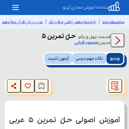
سامانه آموزش مجازی آی‌نو
متوسطه دوم
پایه دوازدهم ریاضی و فیزیک
عربی،زبان قرآن دوازدهم
حـلّ تمرین 5
قسمت
چهل و یکم
:
مدرس:
محمود
فدایی
ویدیو
نکات مهم درسی
آزمون تثبیت
This
is
The media could not be loaded, either because the server
a
modal
or network failed or because the format is not supported.
window.