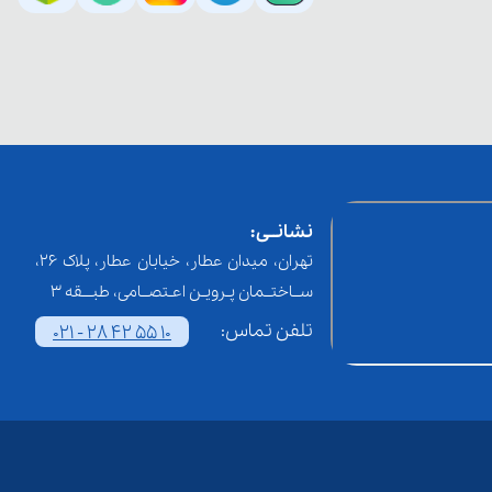
نشانــی:
تهران، میدان عطار، خیابان عطار، پلاک 26،
ســاختــمان پـرویـن اعـتصــامی، طبـــقه 3
تلفن تماس:
021 - 28 42 55 10