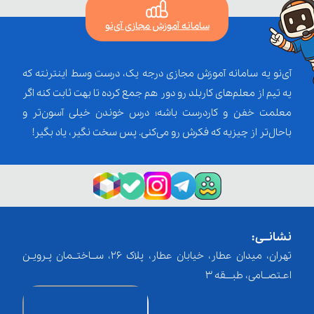
سامانه آموزش مجازی آی‌نو
آی‌نو یه سامانه آموزش مجازی درجه یک، درست وسط اینترنته که
یه تیم از معلم‌‌های کاربلد رو دور هم جمع کرده تا بهت ثابت کنه اگر
معلمت خفن و کاردرست باشه؛ درس خوندن خیلی آسون‌تر و
باحال‌تر از چیزیه که فکرش رو می‌کنی. پس سخت نگیر، یاد بگیر!
نشانــی:
تهران، میدان عطار، خیابان عطار، پلاک 26، ســاختــمان پـرویـن
اعـتصــامی، طبـــقه 3