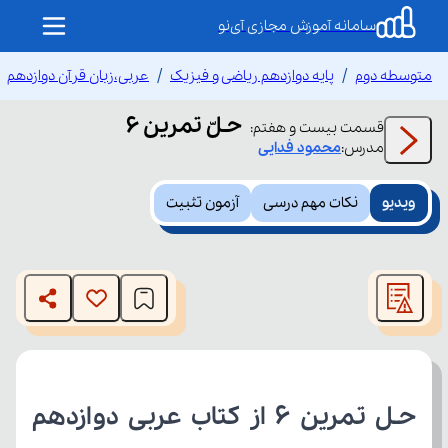
سامانه آموزش مجازی آی‌نو
متوسطه دوم
پایه دوازدهم ریاضی و فیزیک
عربی،زبان قرآن دوازدهم
حـلّ تمرین 6
قسمت
بیست و هفتم
:
مدرس:
محمود
فدایی
ویدیو
نکات مهم درسی
آزمون تثبیت
This
is
The media could not be loaded, either because the server
a
modal
or network failed or because the format is not supported.
window.