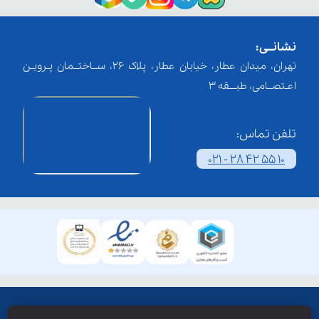
نشانــی:
تهران، میدان عطار، خیابان عطار، پلاک 26، ســاختــمان پـرویـن
اعـتصــامی، طبـــقه 3
تلفن تماس:
021 - 28 42 55 10
همۀ حقوق این وبسایت نزد شرکت فن آوری شبکه آموزش