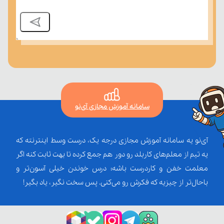
سامانه آموزش مجازی آی‌نو
آی‌نو یه سامانه آموزش مجازی درجه یک، درست وسط اینترنته که
یه تیم از معلم‌‌های کاربلد رو دور هم جمع کرده تا بهت ثابت کنه اگر
معلمت خفن و کاردرست باشه؛ درس خوندن خیلی آسون‌تر و
باحال‌تر از چیزیه که فکرش رو می‌کنی. پس سخت نگیر، یاد بگیر!