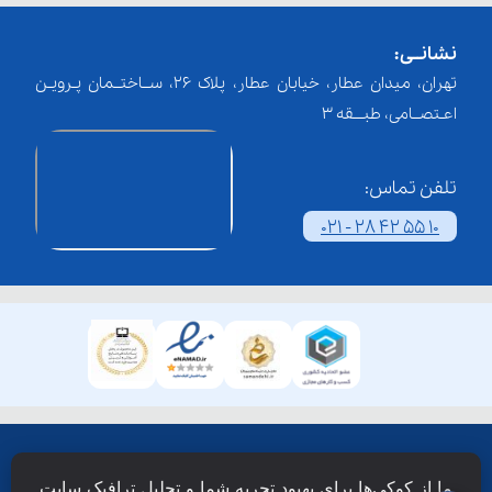
نشانــی:
تهران، میدان عطار، خیابان عطار، پلاک 26، ســاختــمان پـرویـن
اعـتصــامی، طبـــقه 3
تلفن تماس:
021 - 28 42 55 10
همۀ حقوق این وبسایت نزد شرکت فن آوری شبکه آموزش
ما از کوکی‌ها برای بهبود تجربه شما و تحلیل ترافیک سایت