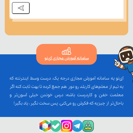
سامانه آموزش مجازی آی‌نو
آی‌نو یه سامانه آموزش مجازی درجه یک، درست وسط اینترنته که
یه تیم از معلم‌‌های کاربلد رو دور هم جمع کرده تا بهت ثابت کنه اگر
معلمت خفن و کاردرست باشه؛ درس خوندن خیلی آسون‌تر و
باحال‌تر از چیزیه که فکرش رو می‌کنی. پس سخت نگیر، یاد بگیر!