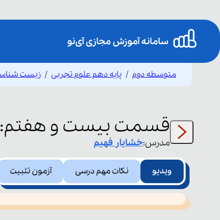
متوسطه دوم
پایه دهم علوم تجربی
زیست شناس
قسمت
بیست و هفتم
:
مدرس:
خشایار
فهیم
ویدیو
نکات مهم درسی
آزمون تثبیت
This
is
led or because the format is not supported.
a