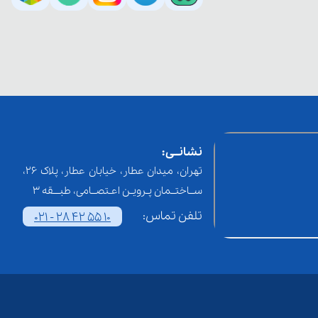
نشانــی:
تهران، میدان عطار، خیابان عطار، پلاک 26،
ســاختــمان پـرویـن اعـتصــامی، طبـــقه 3
تلفن تماس:
021 - 28 42 55 10