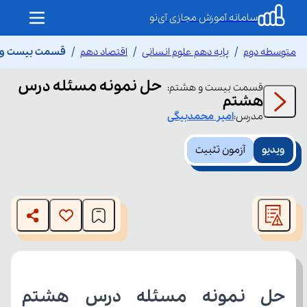
سامانه آموزش مجازی آی‌نو
متوسطه دوم
پایه دهم علوم انسانی
اقتصاد دهم
قسمت بیست و 
حل نمونه مسئله درس
قسمت
بیست و هشتم
:
هشتم
مدرس:
امیر
محمدبیگی
ویدیو
آزمون تثبیت
This
is
The media could not be loaded, either because the server
a
modal
or network failed or because the format is not supported.
window.