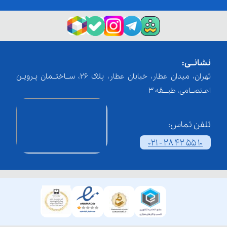
نشانــی:
تهران، میدان عطار، خیابان عطار، پلاک 26، ســاختــمان پـرویـن
اعـتصــامی، طبـــقه 3
تلفن تماس:
021 - 28 42 55 10