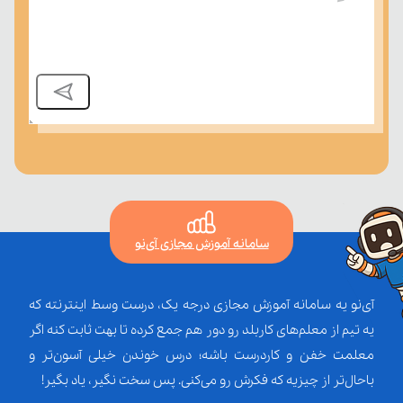
سامانه آموزش مجازی آی‌نو
آی‌نو یه سامانه آموزش مجازی درجه یک، درست وسط اینترنته که
یه تیم از معلم‌‌های کاربلد رو دور هم جمع کرده تا بهت ثابت کنه اگر
معلمت خفن و کاردرست باشه؛ درس خوندن خیلی آسون‌تر و
باحال‌تر از چیزیه که فکرش رو می‌کنی. پس سخت نگیر، یاد بگیر!