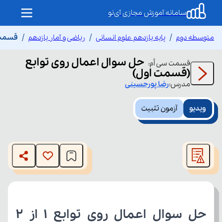
سامانه آموزش مجازی آی‌نو
متوسطه دوم
پایه یازدهم علوم انسانی
ریاضی و آمار یازدهم
قسمت س
حل سوال اعمال روی توابع
قسمت
سی اُم
:
(قسمت اول)
مدرس:
رضا
پورحسینی
ویدیو
آزمون تثبیت
This
is
The media could not be loaded, either because the server
a
modal
or network failed or because the format is not supported.
window.