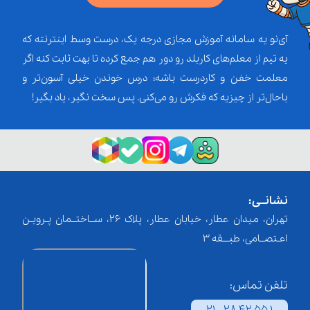
آی‌نو یه سامانه آموزش مجازی درجه یک، درست وسط اینترنته که
یه تیم از معلم‌‌های کاربلد رو دور هم جمع کرده تا بهت ثابت کنه اگر
معلمت خفن و کاردرست باشه؛ درس خوندن خیلی آسون‌تر و
باحال‌تر از چیزیه که فکرش رو می‌کنی. پس سخت نگیر، یاد بگیر!
نشانــی:
تهران، میدان عطار، خیابان عطار، پلاک 26، ســاختــمان پـرویـن
اعـتصــامی، طبـــقه 3
تلفن تماس: