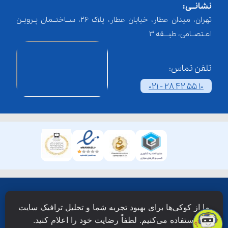
نشانــی:
تهران، میدان عطار، خیابان عطار، پلاک 26، ســاختــمان پـرویـن
اعـتصــامی، طبـــقه 3
تلفن تماس:
021 - 28 42 55 10
همۀ حقوق این وبسایت نزد شرکت فن آوری شبکه آموزش
ما از کوکی‌ها برای بهبود تجربه شما و تحلیل ترافیک سایت
دانش نویان محفوظ است.
استفاده می‌کنیم. لطفاً رضایت خود را اعلام کنید.