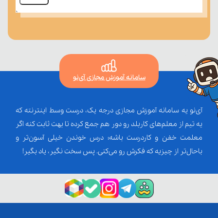
سامانه آموزش مجازی آی‌نو
آی‌نو یه سامانه آموزش مجازی درجه یک، درست وسط اینترنته که
یه تیم از معلم‌‌های کاربلد رو دور هم جمع کرده تا بهت ثابت کنه اگر
معلمت خفن و کاردرست باشه؛ درس خوندن خیلی آسون‌تر و
باحال‌تر از چیزیه که فکرش رو می‌کنی. پس سخت نگیر، یاد بگیر!