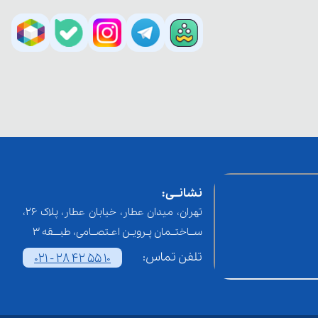
نشانــی:
تهران، میدان عطار، خیابان عطار، پلاک 26،
ســاختــمان پـرویـن اعـتصــامی، طبـــقه 3
تلفن تماس:
021 - 28 42 55 10