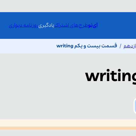
آی‌نو
طرح‌های اشتراک
یادگیری
روزنامه دیواری
ازدهم
قسمت بیست و یکم writing
writin
he media could not be loaded, either because the server or network fai