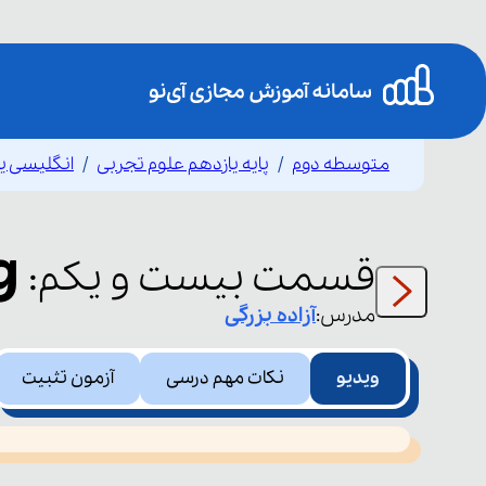
متوسطه دوم
پایه یازدهم علوم تجربی
انگلیسی ی
g
قسمت
بیست و یکم
:
مدرس:
آزاده
بزرگی
ویدیو
نکات مهم درسی
آزمون تثبیت
This
is
led or because the format is not supported.
a