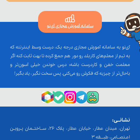
سامانه آموزش مجازی آی‌نو
آی‌نو یه سامانه آموزش مجازی درجه یک، درست وسط اینترنته که
یه تیم از معلم‌‌های کاربلد رو دور هم جمع کرده تا بهت ثابت کنه اگر
معلمت خفن و کاردرست باشه؛ درس خوندن خیلی آسون‌تر و
باحال‌تر از چیزیه که فکرش رو می‌کنی. پس سخت نگیر، یاد بگیر!
نشانــی:
تهران، میدان عطار، خیابان عطار، پلاک 26، ســاختــمان پـرویـن
اعـتصــامی، طبـــقه 3