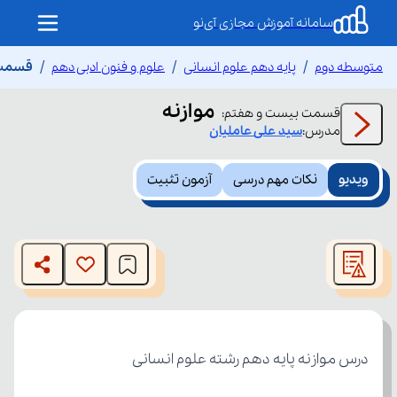
سامانه آموزش مجازی آی‌نو
متوسطه دوم
پایه دهم علوم انسانی
علوم و فنون ادبی دهم
قسمت 
موازنه
قسمت
بیست و هفتم
:
مدرس:
سید علی
عاملیان
ویدیو
نکات مهم درسی
آزمون تثبیت
This
is
The media could not be loaded, either because the server
a
modal
or network failed or because the format is not supported.
window.
درس موازنه پایه دهم رشته علوم انسانی