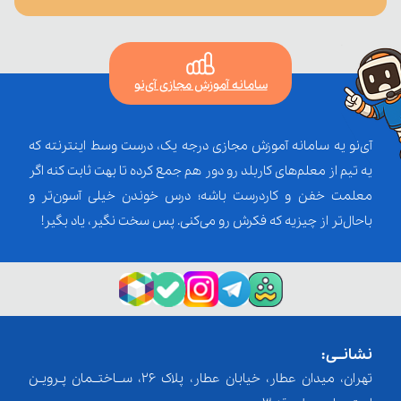
سامانه آموزش مجازی آی‌نو
آی‌نو یه سامانه آموزش مجازی درجه یک، درست وسط اینترنته که
یه تیم از معلم‌‌های کاربلد رو دور هم جمع کرده تا بهت ثابت کنه اگر
معلمت خفن و کاردرست باشه؛ درس خوندن خیلی آسون‌تر و
باحال‌تر از چیزیه که فکرش رو می‌کنی. پس سخت نگیر، یاد بگیر!
نشانــی:
تهران، میدان عطار، خیابان عطار، پلاک 26، ســاختــمان پـرویـن