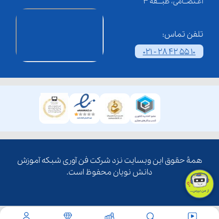
اعـتصــامی، طبـــقه 3
تلفن تماس:
021 - 28 42 55 10
همۀ حقوق این وبسایت نزد شرکت فن آوری شبکه آموزش
دانش نویان محفوظ است.