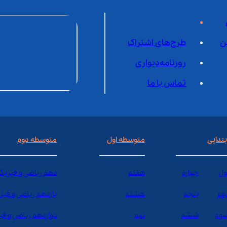
ن
طرح‌های اشتراک
روزنامه‌دیواری
تماس با ما
بتدایی
متوسطه اول
متوسطه دوم
ول
چهارم
هفتم
دهم ریاضی و فیزیک
وم
پنجم
هشتم
یازدهم ریاضی و فیز
وم
ششم
نهم
دوازدهم ریاضی و ف