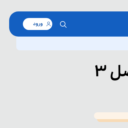
ورود
 3
T