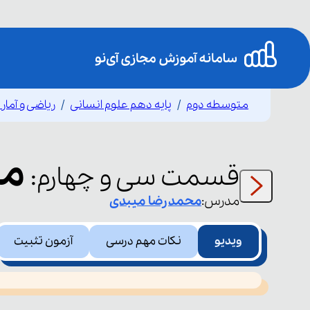
متوسطه دوم
پایه دهم علوم انسانی
ریاضی و آمار
مر
قسمت
سی و چهارم
:
مدرس:
محمدرضا
میبدی
ویدیو
نکات مهم درسی
آزمون تثبیت
This
is
led or because the format is not supported.
a