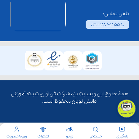
تلفن تماس:
021 - 28 42 55 10
همۀ حقوق این وبسایت نزد شرکت فن آوری شبکه آموزش
دانش نویان محفوظ است.
یادگیری
جستجو
آی‌نـو
اشتراک
ورود/عضویت