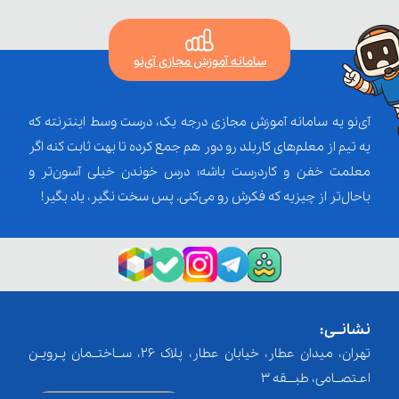
سامانه آموزش مجازی آی‌نو
آی‌نو یه سامانه آموزش مجازی درجه یک، درست وسط اینترنته که
یه تیم از معلم‌‌های کاربلد رو دور هم جمع کرده تا بهت ثابت کنه اگر
معلمت خفن و کاردرست باشه؛ درس خوندن خیلی آسون‌تر و
باحال‌تر از چیزیه که فکرش رو می‌کنی. پس سخت نگیر، یاد بگیر!
نشانــی:
تهران، میدان عطار، خیابان عطار، پلاک 26، ســاختــمان پـرویـن
اعـتصــامی، طبـــقه 3