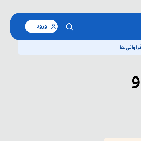
ورود
اوانی ها
و