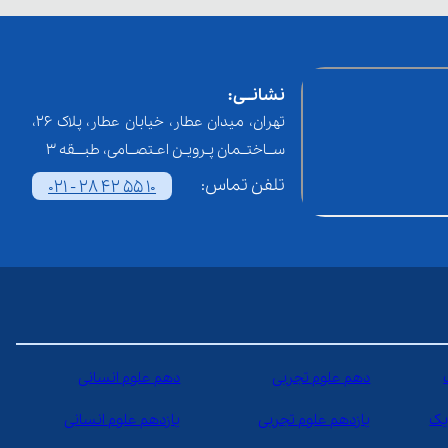
نشانــی:
تهران، میدان عطار، خیابان عطار، پلاک 26،
ســاختــمان پـرویـن اعـتصــامی، طبـــقه 3
تلفن تماس:
021 - 28 42 55 10
دهم علوم تجربی
دهم علوم انسانی
یک
یازدهم علوم تجربی
یازدهم علوم انسانی