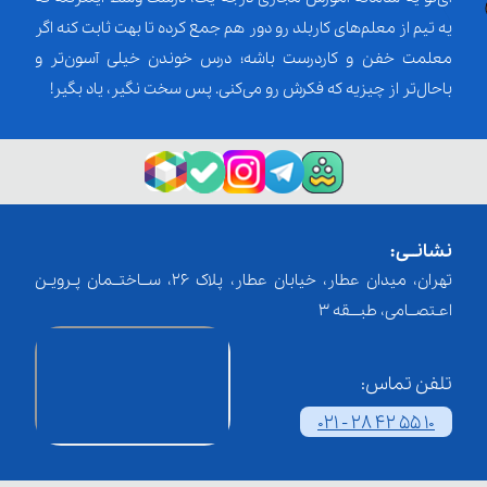
یه تیم از معلم‌‌های کاربلد رو دور هم جمع کرده تا بهت ثابت کنه اگر
معلمت خفن و کاردرست باشه؛ درس خوندن خیلی آسون‌تر و
باحال‌تر از چیزیه که فکرش رو می‌کنی. پس سخت نگیر، یاد بگیر!
نشانــی:
تهران، میدان عطار، خیابان عطار، پلاک 26، ســاختــمان پـرویـن
اعـتصــامی، طبـــقه 3
تلفن تماس:
021 - 28 42 55 10