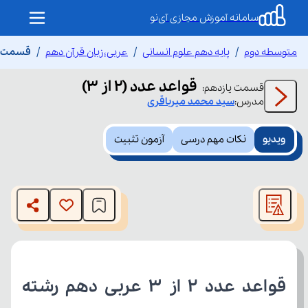
سامانه آموزش مجازی آی‌نو
متوسطه دوم
پایه دهم علوم انسانی
عربی،زبان قرآن دهم
قسمت یازد
قواعد عدد (۲ از ۳)
قسمت
یازدهم
:
مدرس:
سید محمد
میرباقری
ویدیو
نکات مهم درسی
آزمون تثبیت
This
is
The media could not be loaded, either because the server
a
modal
or network failed or because the format is not supported.
window.