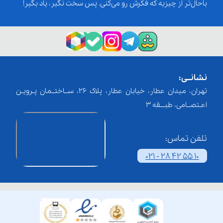
باحال‌تر از چیزیه که فکرش رو می‌کنی. پس سخت نگیر، یاد بگیر!
نشانــی:
تهران، میدان عطار، خیابان عطار، پلاک 26، ســاختــمان پـرویـن
اعـتصــامی، طبـــقه 3
تلفن تماس:
021 - 28 42 55 10