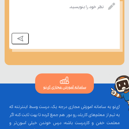
درسی بسنجند.
نظر خود را بنویسید.
سامانه آموزش مجازی آی‌نو
آی‌نو یه سامانه آموزش مجازی درجه یک، درست وسط اینترنته که
یه تیم از معلم‌‌های کاربلد رو دور هم جمع کرده تا بهت ثابت کنه اگر
معلمت خفن و کاردرست باشه؛ درس خوندن خیلی آسون‌تر و