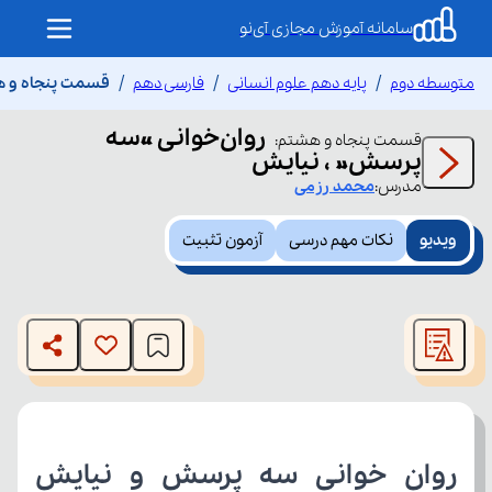
سامانه آموزش مجازی آی‌نو
متوسطه دوم
پایه دهم علوم انسانی
فارسی دهم
قسمت پنجاه و ه
روان‌خوانی «سه
قسمت
پنجاه و هشتم
:
پرسش» ، نیایش
مدرس:
محمد
رزمی
ویدیو
نکات مهم درسی
آزمون تثبیت
This
is
The media could not be loaded, either because the server
a
modal
or network failed or because the format is not supported.
window.