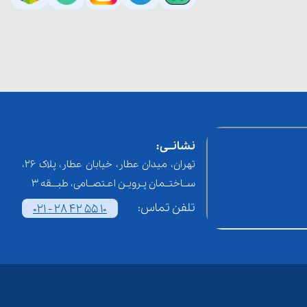
نشانــی:
تهران، میدان عطار، خیابان عطار، پلاک 26،
ســاختــمان پـرویـن اعـتصــامی، طبـــقه 3
تلفن تماس:
021 - 28 42 55 10