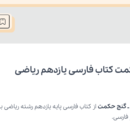
he media could not be loaded, either because the server or network fai
از کتاب
 فارسی.