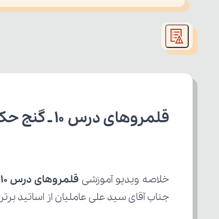
This
is
led or because the format is not supported.
a
modal
window.
قلمروهای درس 10 ـ گنج حکمت کتاب فارسی یازدهم ریاضی
خلاصه ویدیو آموزشی 
قلمروهای درس 10 ـ گنج حکمت 
جناب آقای سید علی عاملیان از اساتید برتر