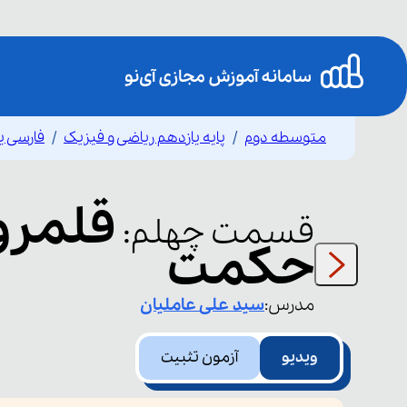
متوسطه دوم
پایه یازدهم ریاضی و فیزیک
فارسی ی
قسمت
چهلم
:
حکمت
مدرس:
سید علی
عاملیان
ویدیو
آزمون تثبیت