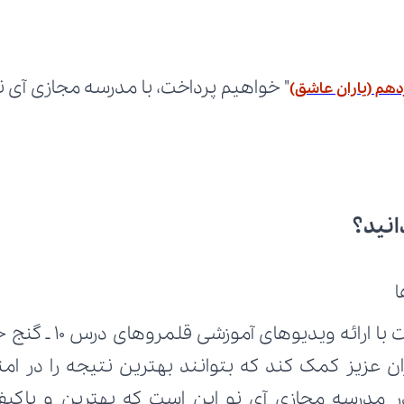
هم (یاران عاشق)
انید؟
ا