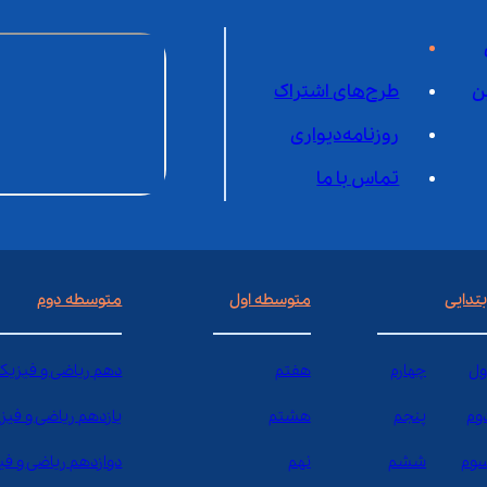
ن
طرح‌های اشتراک
روزنامه‌دیواری
تماس با ما
بتدایی
متوسطه اول
متوسطه دوم
ول
چهارم
هفتم
دهم ریاضی و فیزیک
وم
پنجم
هشتم
یازدهم ریاضی و فیز
وم
ششم
نهم
دوازدهم ریاضی و ف