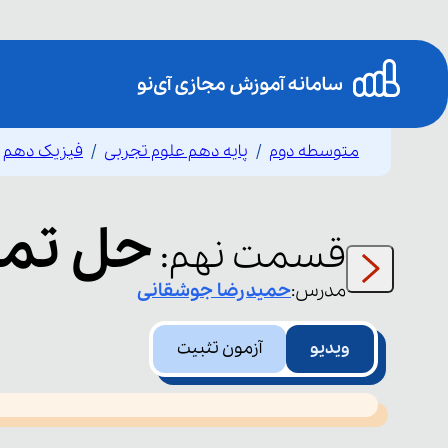
متوسطه دوم
پایه دهم علوم تجربی
فیزیک دهم
حل تما
قسمت
نهم
:
مدرس:
حمیدرضا
جوشقانی
ویدیو
آزمون تثبیت
This
is
led or because the format is not supported.
a