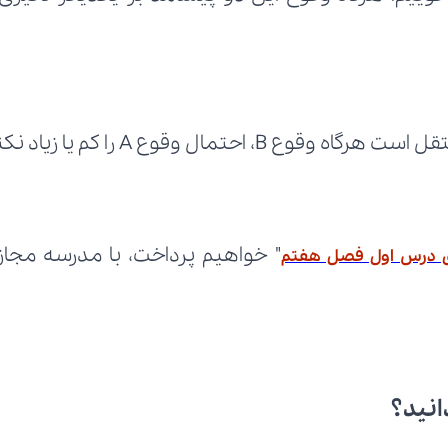
 درس اول فصل هفتم
انید؟