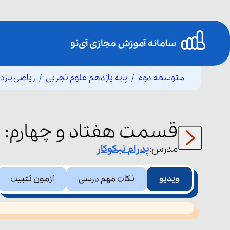
متوسطه دوم
پایه یازدهم علوم تجربی
ریاضی یاز
پ
قسمت
هفتاد و چهارم
:
مدرس:
پدرام
نیکوکار
ویدیو
نکات مهم درسی
آزمون تثبیت
This
is
led or because the format is not supported.
a