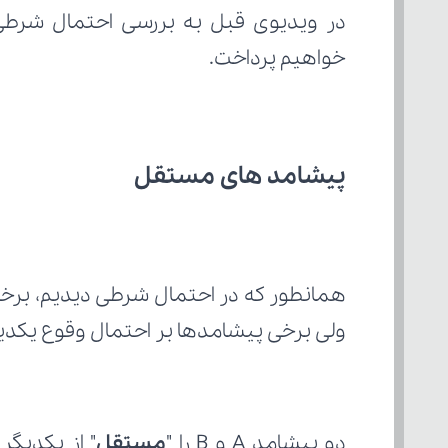
خواهیم پرداخت.
پیشامد‌ های مستقل
ولی برخی پیشامدها بر احتمال وقوع یکدیگر
دو پیشامد A و B را "
مستقل