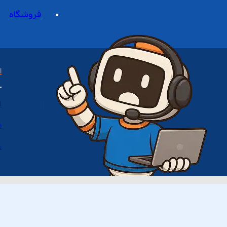
فروشگاه
ا
ا
د
س