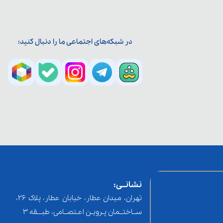
در شبکه‌های اجتماعی ما را دنبال کنید:
نشانــی:
تهران، میدان عطار، خیابان عطار، پلاک 26،
ســاختــمان پـرویـن اعـتصــامی، طبـــقه 3