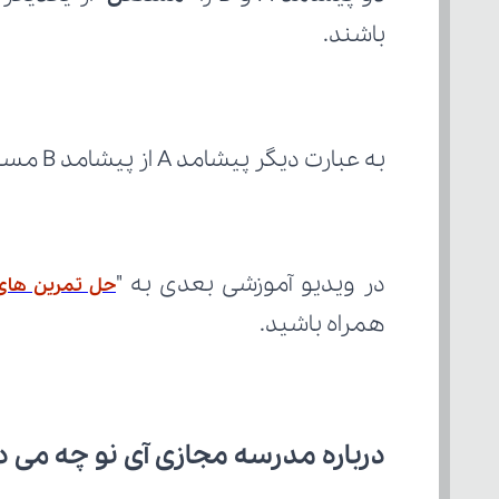
باشند.
به عبارت دیگر پیشامد A از پیشامد B مستقل است هرگاه وقوع B، احتمال وقوع A را کم یا زیاد نکند. 
در ویدیو آموزشی بعدی به "
حل تمرین های
همراه باشید.
درباره مدرسه مجازی آی نو چه می‌ د