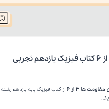
he media could not be loaded, either because the server or network fai
اومت ها 3 از 6
یک.