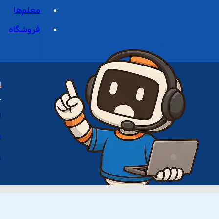
معلم‌ها
فروشگاه
ا
ا
د
س