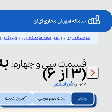
متوسطه دوم
پایه یازدهم علوم تجربی
فیزیک یاز
به
قسمت
سی و چهارم
:
(3 از 6)
مدرس:
فرزاد
نامی
ویدیو
نکات مهم درسی
آزمون تثبیت