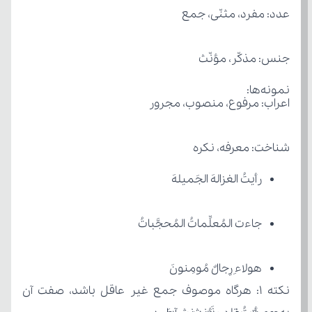
عدد: مفرد، مثنّی، جمع
جنس: مذکّر، مؤنّث
نمونه‌ها:
اعراب: مرفوع، منصوب، مجرور
شناخت: معرفه، نکره
رأیتُ الغزالهَ الجَمیلهَ
جاءت المُعلِّماتُ المُحجَّباتُ
هولاءِ رِجالٌ مُومِنونَ