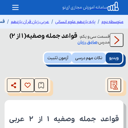
سامانه آموزش مجازی آی‌نو
متوسطه دوم
پایه یازدهم علوم انسانی
عربی،زبان قرآن یازدهم
قسم
قواعد جمله وصفیه( ۱ از ۲)
قسمت
سی و یکم
:
مدرس:
صادق
رزبان
ویدیو
نکات مهم درسی
آزمون تثبیت
This
is
The media could not be loaded, either because the server
a
modal
or network failed or because the format is not supported.
window.