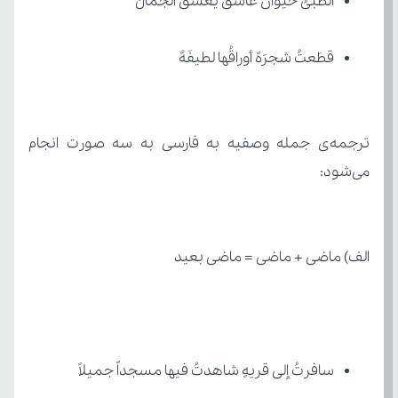
الظَّبیُ حیوانٌ عاشقٌ یَعشقُ الجَمالَ
قطَعتُ شجرَهً أوراقُها لطیفَهٌ
می‌شود:
الف) ماضی + ماضی = ماضی بعید
سافرتُ إلی قریهٍ شاهدتُ فیها مسجداً جمیلاً