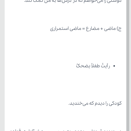
دوستی را می‌خواهم که در درس‌ها به من کمک کند.
ج) ماضی + مضارع = ماضی استمراری
رأیتُ طفلاً یضحکُ
کودکی را دیدم که می‌خندید.