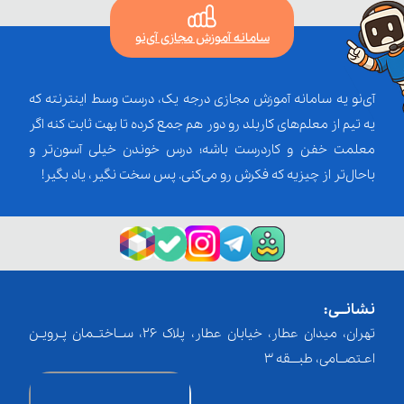
سامانه آموزش مجازی آی‌نو
آی‌نو یه سامانه آموزش مجازی درجه یک، درست وسط اینترنته که
یه تیم از معلم‌‌های کاربلد رو دور هم جمع کرده تا بهت ثابت کنه اگر
معلمت خفن و کاردرست باشه؛ درس خوندن خیلی آسون‌تر و
باحال‌تر از چیزیه که فکرش رو می‌کنی. پس سخت نگیر، یاد بگیر!
نشانــی:
تهران، میدان عطار، خیابان عطار، پلاک 26، ســاختــمان پـرویـن
اعـتصــامی، طبـــقه 3