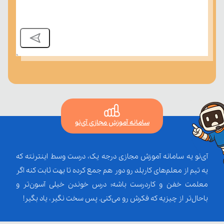
سامانه آموزش مجازی آی‌نو
آی‌نو یه سامانه آموزش مجازی درجه یک، درست وسط اینترنته که
یه تیم از معلم‌‌های کاربلد رو دور هم جمع کرده تا بهت ثابت کنه اگر
معلمت خفن و کاردرست باشه؛ درس خوندن خیلی آسون‌تر و
باحال‌تر از چیزیه که فکرش رو می‌کنی. پس سخت نگیر، یاد بگیر!