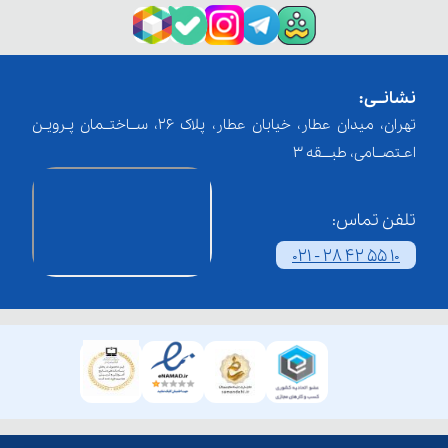
نشانــی:
تهران، میدان عطار، خیابان عطار، پلاک 26، ســاختــمان پـرویـن
اعـتصــامی، طبـــقه 3
تلفن تماس:
021 - 28 42 55 10