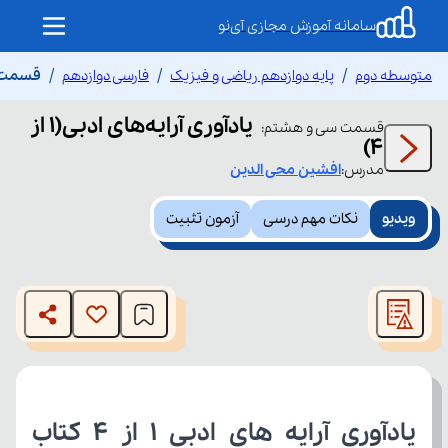
سامانه آموزش مجازی آی‌نو
متوسطه دوم
پایه دوازدهم ریاضی و فیزیک
فارسی دوازدهم
قسمت سی 
یادآوری آرایه‌های ادبی(۱ از
قسمت
سی و هشتم
:
4)
مدرس:
افشین
محی الدین
ویدیو
نکات مهم درسی
آزمون تثبیت
This
is
The media could not be loaded, either because the server
a
modal
or network failed or because the format is not supported.
window.