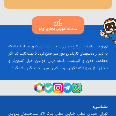
سامانه آموزش مجازی آی‌نو
آی‌نو یه سامانه آموزش مجازی درجه یک، درست وسط اینترنته که
یه تیم از معلم‌‌های کاربلد رو دور هم جمع کرده تا بهت ثابت کنه اگر
معلمت خفن و کاردرست باشه؛ درس خوندن خیلی آسون‌تر و
باحال‌تر از چیزیه که فکرش رو می‌کنی. پس سخت نگیر، یاد بگیر!
نشانــی:
تهران، میدان عطار، خیابان عطار، پلاک 26، ســاختــمان پـرویـن