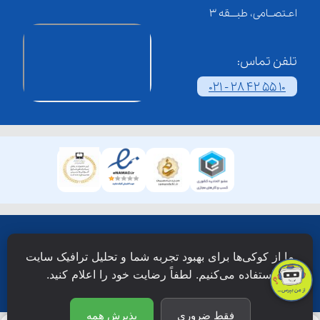
اعـتصــامی، طبـــقه 3
تلفن تماس:
021 - 28 42 55 10
همۀ حقوق این وبسایت نزد شرکت فن آوری شبکه آموزش
ما از کوکی‌ها برای بهبود تجربه شما و تحلیل ترافیک سایت
دانش نویان محفوظ است.
استفاده می‌کنیم. لطفاً رضایت خود را اعلام کنید.
فقط ضروری
پذیرش همه