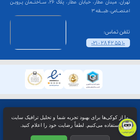
تهران، میدان عطار، خیابان عطار، پلاک 26، ســاختــمان پـرویـن
اعـتصــامی، طبـــقه 3
تلفن تماس:
021 - 28 42 55 10
همۀ حقوق این وبسایت نزد شرکت فن آوری شبکه آموزش
ما از کوکی‌ها برای بهبود تجربه شما و تحلیل ترافیک سایت
دانش نویان محفوظ است.
استفاده می‌کنیم. لطفاً رضایت خود را اعلام کنید.