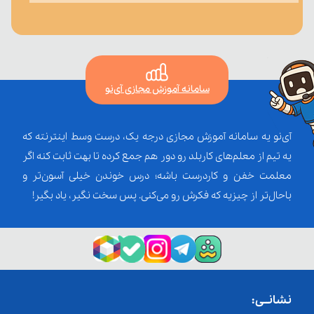
سامانه آموزش مجازی آی‌نو
آی‌نو یه سامانه آموزش مجازی درجه یک، درست وسط اینترنته که
یه تیم از معلم‌‌های کاربلد رو دور هم جمع کرده تا بهت ثابت کنه اگر
معلمت خفن و کاردرست باشه؛ درس خوندن خیلی آسون‌تر و
باحال‌تر از چیزیه که فکرش رو می‌کنی. پس سخت نگیر، یاد بگیر!
نشانــی: