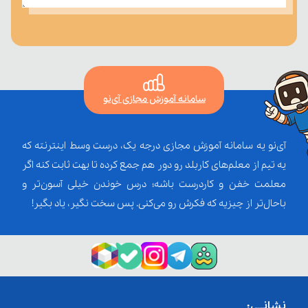
سامانه آموزش مجازی آی‌نو
آی‌نو یه سامانه آموزش مجازی درجه یک، درست وسط اینترنته که
یه تیم از معلم‌‌های کاربلد رو دور هم جمع کرده تا بهت ثابت کنه اگر
معلمت خفن و کاردرست باشه؛ درس خوندن خیلی آسون‌تر و
باحال‌تر از چیزیه که فکرش رو می‌کنی. پس سخت نگیر، یاد بگیر!
نشانــی: