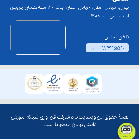
تهران، میدان عطار، خیابان عطار، پلاک 26، ســاختــمان پـرویـن
اعـتصــامی، طبـــقه 3
تلفن تماس:
021 - 28 42 55 10
همۀ حقوق این وبسایت نزد شرکت فن آوری شبکه آموزش
دانش نویان محفوظ است.