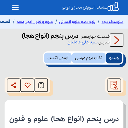
سامانه آموزش مجازی آی‌نو
متوسطه دوم
پایه دهم علوم انسانی
علوم و فنون ادبی دهم
قسمت چ
درس پنجم (انواع هجا)
قسمت
چهاردهم
:
مدرس:
سید علی
عاملیان
ویدیو
نکات مهم درسی
آزمون تثبیت
This
is
The media could not be loaded, either because the server
a
modal
or network failed or because the format is not supported.
window.