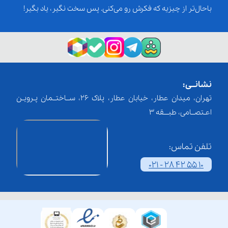
باحال‌تر از چیزیه که فکرش رو می‌کنی. پس سخت نگیر، یاد بگیر!
نشانــی:
تهران، میدان عطار، خیابان عطار، پلاک 26، ســاختــمان پـرویـن
اعـتصــامی، طبـــقه 3
تلفن تماس:
021 - 28 42 55 10