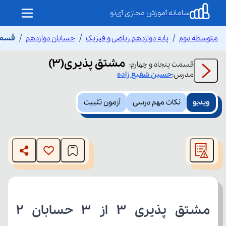
سامانه آموزش مجازی آی‌نو
متوسطه دوم
پایه دوازدهم ریاضی و فیزیک
حسابان دوازدهم
قسمت 
مشتق پذیری(۳)
قسمت
پنجاه و چهارم
:
مدرس:
حسین
شفیع زاده
ویدیو
نکات مهم درسی
آزمون تثبیت
This
is
The media could not be loaded, either because the server
a
modal
or network failed or because the format is not supported.
window.