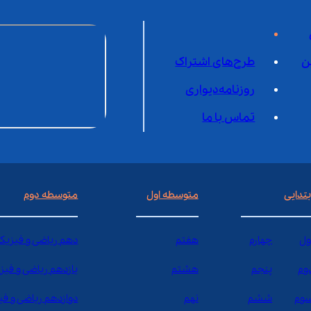
ن
طرح‌های اشتراک
روزنامه‌دیواری
تماس با ما
بتدایی
متوسطه اول
متوسطه دوم
ول
چهارم
هفتم
دهم ریاضی و فیزیک
وم
پنجم
هشتم
یازدهم ریاضی و فیز
وم
ششم
نهم
دوازدهم ریاضی و ف