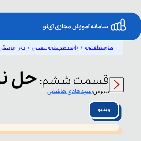
متوسطه دوم
پایه دهم علوم انسانی
دین و زندگی
حل نم
قسمت
ششم
:
مدرس:
سیدهادی
هاشمی
ویدیو
This
is
led or because the format is not supported.
a